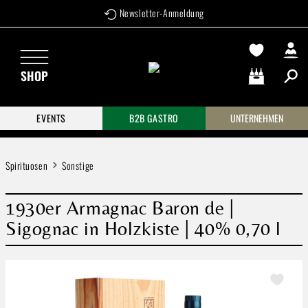
Newsletter-Anmeldung
Zum Hauptinhalt springen
SHOP
Warenkorb enthä
EVENTS
B2B GASTRO
UNTERNEHMEN
Spirituosen
Sonstige
1930er Armagnac Baron de |
Sigognac in Holzkiste | 40% 0,70 l
Bildergalerie überspringen