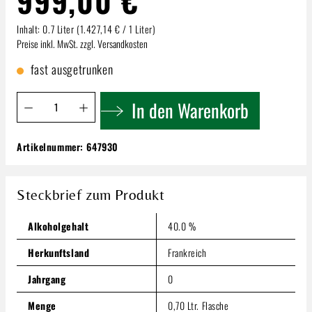
999,00 €
Inhalt:
0.7 Liter
(1.427,14 € / 1 Liter)
Preise inkl. MwSt. zzgl. Versandkosten
fast ausgetrunken
Produkt Anzahl: Gib den gewünschten Wert ein oder benutze 
In den Warenkorb
Artikelnummer:
647930
1930er Armagnac Baron de | Sigognac in
Holzkiste | 40% 0,70 l
999,00 €
Steckbrief zum Produkt
Inhalt:
0.7 Liter
(1.427,14 € / 1 Liter)
Preise inkl. MwSt. zzgl. Versandkosten
Alkoholgehalt
40.0 %
Produkt Anzahl: Gib den gewünschten Wert ein oder benutze
Herkunftsland
Frankreich
In den Warenkorb
Jahrgang
0
Menge
0,70 Ltr. Flasche