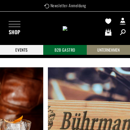
Über 95 Jahre Weinkompetenz
Newsletter-Anmeldung
Zum Hauptinhalt springen
SHOP
Warenkorb enthä
EVENTS
B2B GASTRO
UNTERNEHMEN