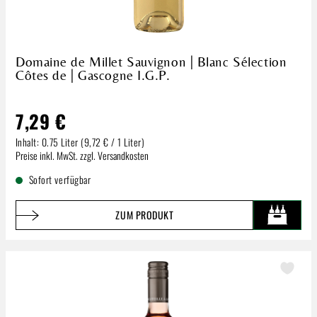
Domaine de Millet Sauvignon | Blanc Sélection
Côtes de | Gascogne I.G.P.
7,29 €
Inhalt:
0.75 Liter
(9,72 € / 1 Liter)
Regulärer Preis:
Preise inkl. MwSt. zzgl. Versandkosten
Sofort verfügbar
ZUM PRODUKT