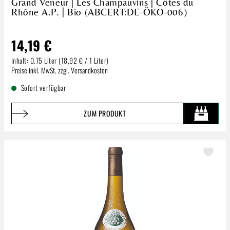
Grand Veneur | Les Champauvins | Côtes du
Rhône A.P. | Bio (ABCERT:DE-ÖKO-006)
14,19 €
Inhalt:
0.75 Liter
(18,92 € / 1 Liter)
Regulärer Preis:
Preise inkl. MwSt. zzgl. Versandkosten
Sofort verfügbar
ZUM PRODUKT