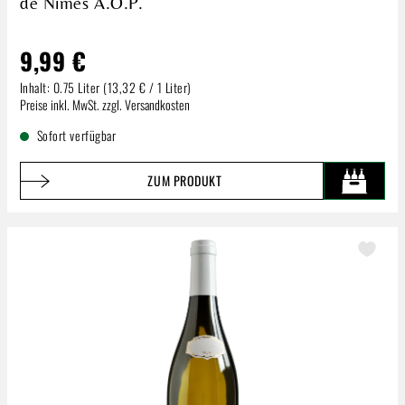
de Nîmes A.O.P.
9,99 €
Inhalt:
0.75 Liter
(13,32 € / 1 Liter)
Regulärer Preis:
Preise inkl. MwSt. zzgl. Versandkosten
Sofort verfügbar
ZUM PRODUKT