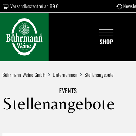
Versandkostenfrei ab 99 €
Newsle
 Hauptinhalt springen
Zur Suche springen
Zur Hauptnavigation springen
SHOP
Bührmann Weine GmbH
Unternehmen
Stellenangebote
EVENTS
Stellenangebote