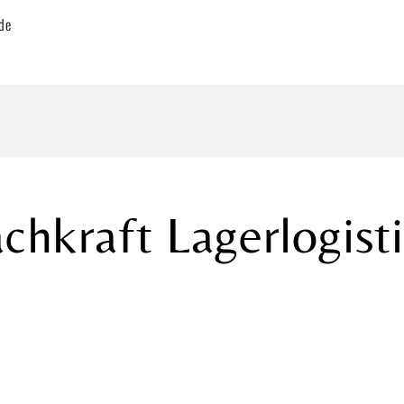
de
chkraft Lagerlogist