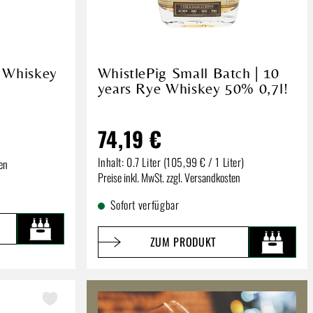
 Whiskey
WhistlePig Small Batch | 10
years Rye Whiskey 50% 0,7l!
74,19 €
Inhalt:
0.7 Liter
(105,99 € / 1 Liter)
ten
Regulärer Preis:
Preise inkl. MwSt. zzgl. Versandkosten
Sofort verfügbar
ZUM PRODUKT