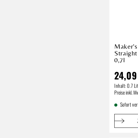
Maker's
Straigh
0,7l
24,09
Inhalt:
0.7 Li
Regulärer P
Preise inkl. M
Sofort ve