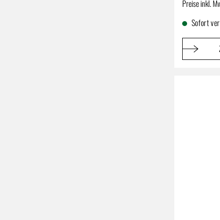
Regulärer P
Preise inkl. M
Sofort ve