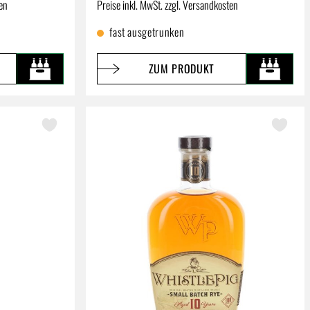
Regulärer Preis:
ten
Preise inkl. MwSt. zzgl. Versandkosten
fast ausgetrunken
ZUM PRODUKT