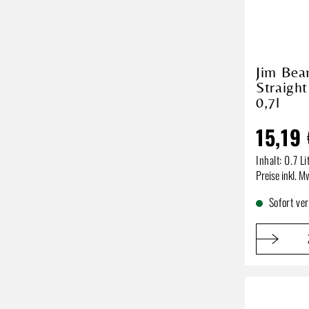
Jim Bea
Straigh
0,7l
15,19
Inhalt:
0.7 Li
Regulärer P
Preise inkl. M
Sofort ve