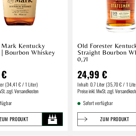
 Mark Kentucky
Old Forester Kentuck
t | Bourbon Whiskey
Straight Bourbon W
0,7l
 €
24,99 €
ter
(34,41 € / 1 Liter)
Inhalt:
0.7 Liter
(35,70 € / 1 Lite
reis:
Regulärer Preis:
wSt. zzgl. Versandkosten
Preise inkl. MwSt. zzgl. Versandkos
rfügbar
Sofort verfügbar
ZUM PRODUKT
ZUM PRODUKT