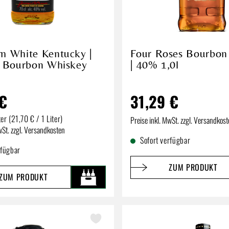
m White Kentucky |
Four Roses Bourbon
t Bourbon Whiskey
| 40% 1,0l
 €
31,29 €
ter
(21,70 € / 1 Liter)
Regulärer Preis:
Preise inkl. MwSt. zzgl. Versandkos
reis:
wSt. zzgl. Versandkosten
Sofort verfügbar
rfügbar
ZUM PRODUKT
ZUM PRODUKT