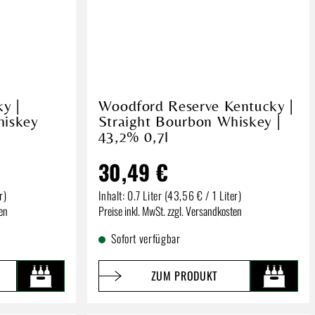
y |
Woodford Reserve Kentucky |
hiskey
Straight Bourbon Whiskey |
43,2% 0,7l
30,49 €
r)
Inhalt:
0.7 Liter
(43,56 € / 1 Liter)
Regulärer Preis:
ten
Preise inkl. MwSt. zzgl. Versandkosten
Sofort verfügbar
ZUM PRODUKT