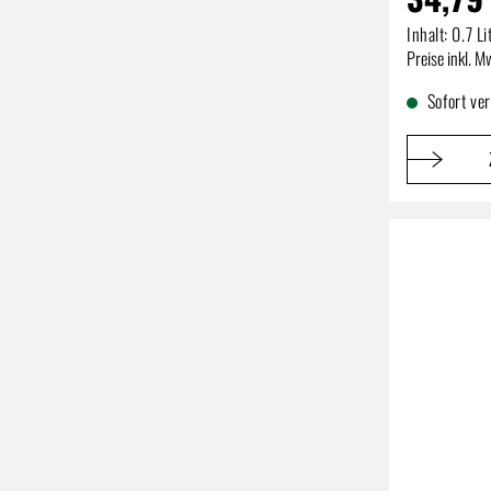
Inhalt:
0.7 Li
Regulärer P
Preise inkl. M
Sofort ve