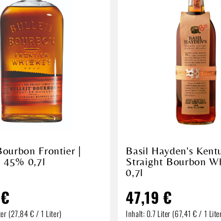
Bourbon Frontier |
Basil Hayden's Kent
 45% 0,7l
Straight Bourbon W
0,7l
 €
47,19 €
ter
(27,84 € / 1 Liter)
Inhalt:
0.7 Liter
(67,41 € / 1 Lite