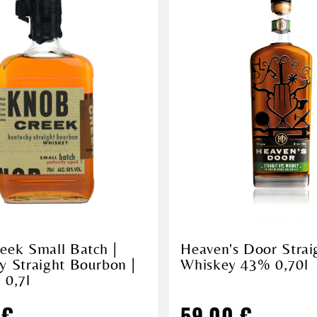
eek Small Batch |
Heaven's Door Strai
y Straight Bourbon |
Whiskey 43% 0,70l
 0,7l
 €
59,00 €