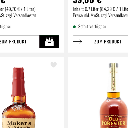
ter
(49,70 € / 1 Liter)
Inhalt:
0.7 Liter
(84,29 € / 1 Lite
reis:
Regulärer Preis:
wSt. zzgl. Versandkosten
Preise inkl. MwSt. zzgl. Versandkos
rfügbar
Sofort verfügbar
ZUM PRODUKT
ZUM PRODUKT