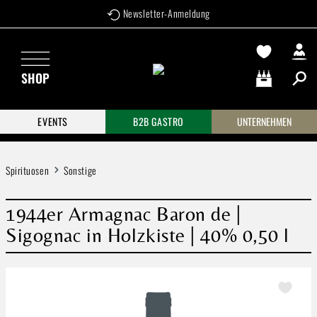
Versandkostenfrei ab 99 €
Newsletter-Anmeldung
Zum Hauptinhalt springen
SHOP
Warenkorb enthä
EVENTS
B2B GASTRO
UNTERNEHMEN
Spirituosen
Sonstige
1944er Armagnac Baron de |
Sigognac in Holzkiste | 40% 0,50 l
Bildergalerie überspringen