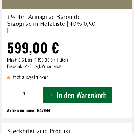
1944er Armagnac Baron de |
Sigognac in Holzkiste | 40% 0,50
l
599,00 €
Inhalt:
0.5 Liter
(1.198,00 € / 1 Liter)
Preise inkl. MwSt. zzgl. Versandkosten
fast ausgetrunken
Produkt Anzahl: Gib den gewünschten Wert ein oder benutze 
In den Warenkorb
Artikelnummer:
647944
1944er Armagnac Baron de | Sigognac in
Holzkiste | 40% 0,50 l
599,00 €
Steckbrief zum Produkt