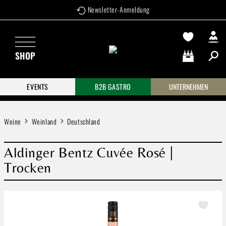
Newsletter-Anmeldung
Zum Hauptinhalt springen
SHOP
Warenkorb enthä
EVENTS
B2B GASTRO
UNTERNEHMEN
Weine
Weinland
Deutschland
Aldinger Bentz Cuvée Rosé |
Trocken
Bildergalerie überspringen