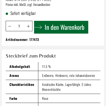
Preise inkl. MwSt. zzgl. Versandkosten
Sofort verfügbar
Produkt Anzahl: Gib den gewünschten Wert ein oder benutze 
In den Warenkorb
Artikelnummer:
177473
Aldinger Bentz Cuvée Rosé | Trocken
10,99 €
Steckbrief zum Produkt
Inhalt:
0.75 Liter
(14,65 € / 1 Liter)
Preise inkl. MwSt. zzgl. Versandkosten
Alkoholgehalt
11.5 %
Produkt Anzahl: Gib den gewünschten Wert ein oder benutze
In den Warenkorb
Aroma
Erdbeere, Himbeere, rote Johannisbeeren
Charakteristiken
Asiatische Küche, Lagerfähigk. 5 Jahre,
Meeresfrüchte
Farbe
Rose