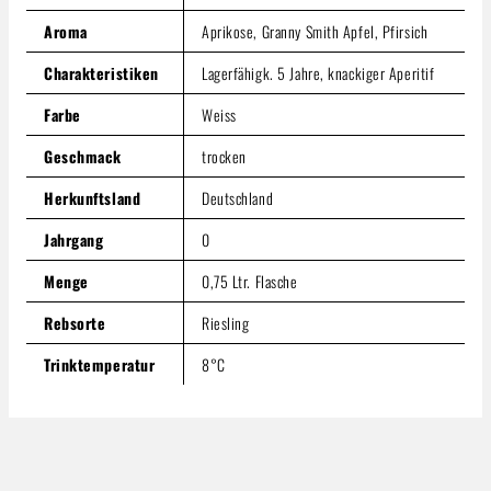
Produkt Anzahl: Gib den gewünschten Wert ein oder benutze
In den Warenkorb
Aroma
Aprikose, Granny Smith Apfel, Pfirsich
Charakteristiken
Lagerfähigk. 5 Jahre, knackiger Aperitif
Farbe
Weiss
Geschmack
trocken
Herkunftsland
Deutschland
Jahrgang
0
Menge
0,75 Ltr. Flasche
Rebsorte
Riesling
Trinktemperatur
8°C