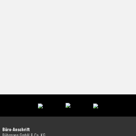
Büro-Anschrift
Bührmann GmbH & Co. KG