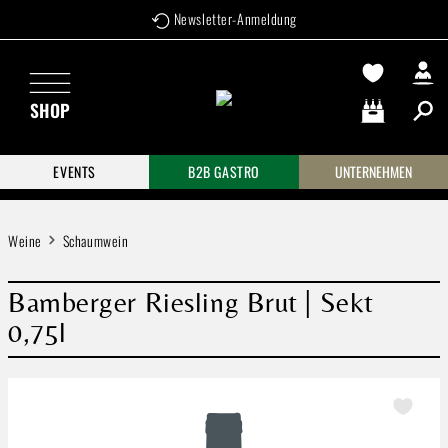
Newsletter-Anmeldung
Zum Hauptinhalt springen
SHOP
Warenkorb enthä
EVENTS
B2B GASTRO
UNTERNEHMEN
Weine
Schaumwein
Bamberger Riesling Brut | Sekt
0,75l
Bildergalerie überspringen