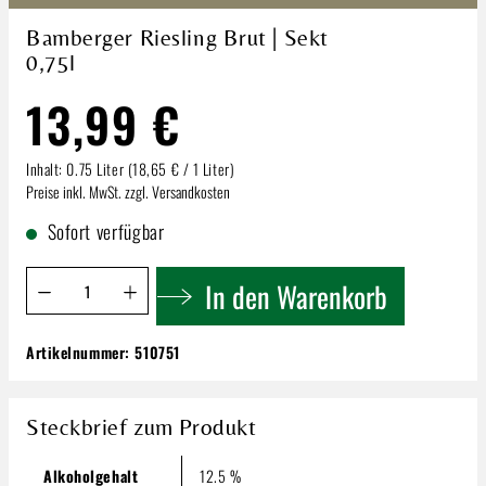
Bamberger Riesling Brut | Sekt
0,75l
13,99 €
Inhalt:
0.75 Liter
(18,65 € / 1 Liter)
Preise inkl. MwSt. zzgl. Versandkosten
Sofort verfügbar
Produkt Anzahl: Gib den gewünschten Wert ein oder benutze 
In den Warenkorb
Artikelnummer:
510751
Bamberger Riesling Brut | Sekt 0,75l
13,99 €
Steckbrief zum Produkt
Inhalt:
0.75 Liter
(18,65 € / 1 Liter)
Preise inkl. MwSt. zzgl. Versandkosten
Alkoholgehalt
12.5 %