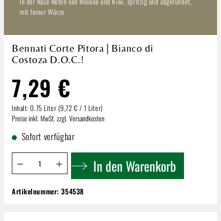
in der Nase Noten von Melone und Kiwi, spritzig und abgerundet,
mit feiner Würze
Bennati Corte Pitora | Bianco di
Costoza D.O.C.!
7,29 €
Inhalt:
0.75 Liter
(9,72 € / 1 Liter)
Preise inkl. MwSt. zzgl. Versandkosten
Sofort verfügbar
Produkt Anzahl: Gib den gewünschten Wert ein oder benutze 
In den Warenkorb
Artikelnummer:
354538
Bennati Corte Pitora | Bianco di Costoza
D.O.C.!