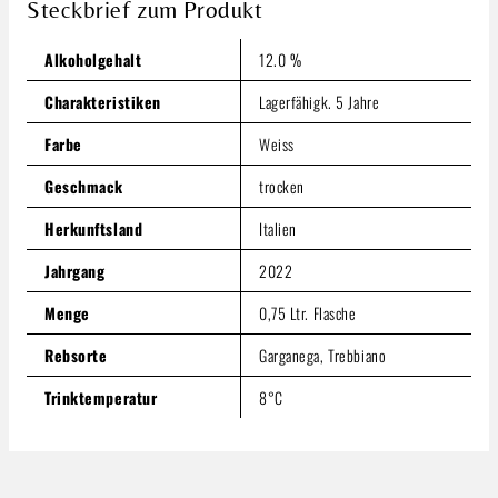
7,29 €
Steckbrief zum Produkt
Inhalt:
0.75 Liter
(9,72 € / 1 Liter)
Preise inkl. MwSt. zzgl. Versandkosten
Alkoholgehalt
12.0 %
Produkt Anzahl: Gib den gewünschten Wert ein oder benutze
Charakteristiken
Lagerfähigk. 5 Jahre
In den Warenkorb
Farbe
Weiss
Geschmack
trocken
Herkunftsland
Italien
Jahrgang
2022
Menge
0,75 Ltr. Flasche
Rebsorte
Garganega, Trebbiano
Trinktemperatur
8°C