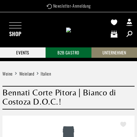
Newsletter-Anmeldung
Zum Hauptinhalt springen
SHOP
Warenkorb enthä
EVENTS
B2B GASTRO
UNTERNEHMEN
Weine
Weinland
Italien
Bennati Corte Pitora | Bianco di
Costoza D.O.C.!
Bildergalerie überspringen