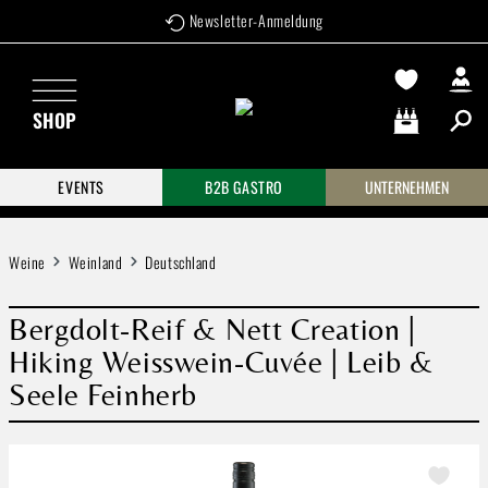
Newsletter-Anmeldung
Zum Hauptinhalt springen
SHOP
Warenkorb enthä
EVENTS
B2B GASTRO
UNTERNEHMEN
Weine
Weinland
Deutschland
Bergdolt-Reif & Nett Creation |
Hiking Weisswein-Cuvée | Leib &
Seele Feinherb
Bildergalerie überspringen