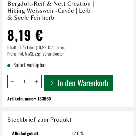
Bergdolt-Reif & Nett Creation |
Hiking Weisswein-Cuvée | Leib
& Seele Feinherb
8,19 €
Inhalt:
0.75 Liter
(10,92 € / 1 Liter)
Preise inkl. MwSt. zzgl. Versandkosten
Sofort verfügbar
Produkt Anzahl: Gib den gewünschten Wert ein oder benutze 
In den Warenkorb
Artikelnummer:
133660
Bergdolt-Reif & Nett Creation | Hiking
Weisswein-Cuvée | Leib & Seele Feinherb
8,19 €
Steckbrief zum Produkt
Inhalt:
0.75 Liter
(10,92 € / 1 Liter)
Preise inkl. MwSt. zzgl. Versandkosten
Alkoholgehalt
12.0 %