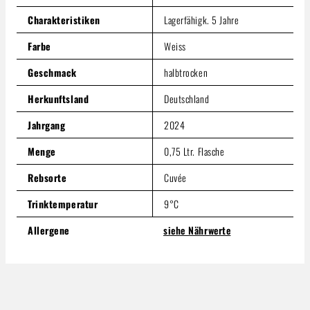
Produkt Anzahl: Gib den gewünschten Wert ein oder benutze
Charakteristiken
Lagerfähigk. 5 Jahre
In den Warenkorb
Farbe
Weiss
Geschmack
halbtrocken
Herkunftsland
Deutschland
Jahrgang
2024
Menge
0,75 Ltr. Flasche
Rebsorte
Cuvée
Trinktemperatur
9°C
Allergene
siehe Nährwerte