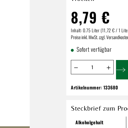
8,79 €
Inhalt:
0.75 Liter
(11,72 € / 1 Lite
Preise inkl. MwSt. zzgl. Versandkoste
Sofort verfügbar
Produkt Anzahl: Gib de
Artikelnummer:
133680
Bergdolt-Reif & N
Trocken
8,79 €
Steckbrief zum Pro
Inhalt:
0.75 Liter
(11,72 € / 1 Li
Alkoholgehalt
Preise inkl. MwSt. zzgl. Versandkos