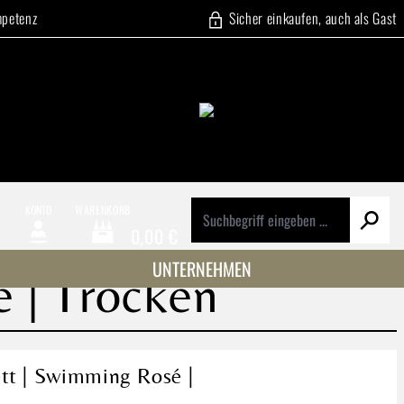
mpetenz
Sicher einkaufen, auch als Gast
E
KONTO
WARENKORB
0,00 €
Warenkorb enthält 0 Positionen. Der Gesamtwert beträg
UNTERNEHMEN
 | Trocken
tt | Swimming Rosé |