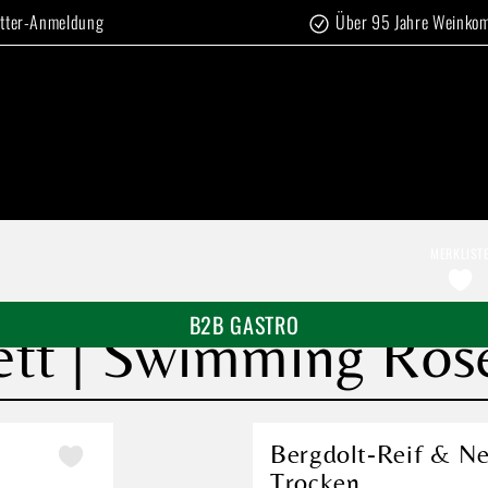
tter-Anmeldung
Über 95 Jahre Weinko
MERKLIST
B2B GASTRO
ett | Swimming Rosé
Bergdolt-Reif & Ne
Trocken