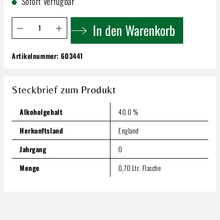
Sofort verfügbar
Produkt Anzahl: Gib den gewünschten Wert ein oder benutze 
In den Warenkorb
Artikelnummer:
603441
Bulldog Gin 40 % 0,70 l!
23,49 €
Steckbrief zum Produkt
Inhalt:
0.7 Liter
(33,56 € / 1 Liter)
Preise inkl. MwSt. zzgl. Versandkosten
Alkoholgehalt
40.0 %
Produkt Anzahl: Gib den gewünschten Wert ein oder benutze
In den Warenkorb
Herkunftsland
England
Jahrgang
0
Menge
0,70 Ltr. Flasche