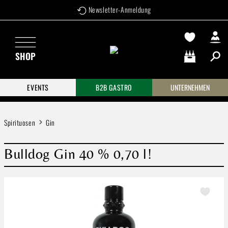
Versandkostenfrei ab 99 €
Newsletter-Anmeldung
Zum Hauptinhalt springen
SHOP
Warenkorb enthä
EVENTS
B2B GASTRO
UNTERNEHMEN
Spirituosen
Gin
Bulldog Gin 40 % 0,70 l!
Bildergalerie überspringen