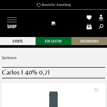
Newsletter-Anmeldung
Zum Hauptinhalt springen
SHOP
Warenkorb enthä
EVENTS
B2B GASTRO
UNTERNEHMEN
Spirituosen
Carlos I 40% 0,7l
Bildergalerie überspringen