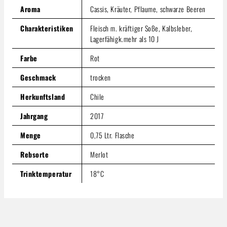
In den Warenkorb
Aroma
Cassis, Kräuter, Pflaume, schwarze Beeren
Charakteristiken
Fleisch m. kräftiger Soße, Kalbsleber,
Lagerfähigk.mehr als 10 J
Farbe
Rot
Geschmack
trocken
Herkunftsland
Chile
Jahrgang
2017
Menge
0,75 Ltr. Flasche
Rebsorte
Merlot
Trinktemperatur
18°C