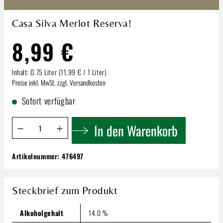
Casa Silva Merlot Reserva!
8,99 €
Inhalt:
0.75 Liter
(11,99 € / 1 Liter)
Preise inkl. MwSt. zzgl. Versandkosten
Sofort verfügbar
Produkt Anzahl: Gib den gewünschten Wert ein oder benutze 
In den Warenkorb
Artikelnummer:
476497
Casa Silva Merlot Reserva!
8,99 €
Steckbrief zum Produkt
Inhalt:
0.75 Liter
(11,99 € / 1 Liter)
Preise inkl. MwSt. zzgl. Versandkosten
Alkoholgehalt
14.0 %
Produkt Anzahl: Gib den gewünschten Wert ein oder benutze