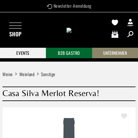
Newsletter-Anmeldung
Zum Hauptinhalt springen
SHOP
Warenkorb enthä
EVENTS
B2B GASTRO
UNTERNEHMEN
Weine
Weinland
Sonstige
Casa Silva Merlot Reserva!
Bildergalerie überspringen