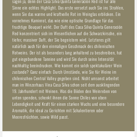
sagen ja, denn der Casa Silva Quinta Generación Red ist für alle
Sinne ein echtes Highlight. Das erste versetzt auch Sie ins Strahlen,
wenn Sie das warme und kraftvolle Rot im Weinglas erblicken. Ein
vornehmes Kaminrot, das wie eine optische Grundlage für das
fruchtige Bouquet wirkt. Der Duft des Casa Silva Quinta Generación
Red konzentriert sich im Wesentlichen auf die Schwarzkirsche, ein
tiefer, massiver Duft, der Sie begeistern wird. Letzteres gilt
natürlich auch für den einmaligen Geschmack des chilenischen
Rotweins. Der ist als besonders lang anhaltend zu beschreiben, hat
gut eingebundene Tannine und wird Sie durch seine Intensität
nachhaltig beeindrucken. Wie kommt ein solch spektakulärer Wein
zustande? Ganz einfach: Durch Umstände, wie Sie für Weine im
chilenischen Central Valley gegeben sind. Nicht umsonst arbeitet
man im Winzerhaus Vina Casa Silva schon seit dem ausklingenden
19. Jahrhundert mit Weinen. Was die Böden den Weinreben von
unten spenden, schenkt ihnen die Sonne Chiles von oben:
Lebendigkeit und Kraft für einen starken Wuchs und eine besondere
Aromatik, die ideal zu Gerichten mit Schalentieren oder
Meeresfrüchten, sowie Wild passt.