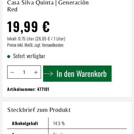
Casa Silva Quinta | Generación
Red
19,99 €
Inhalt:
0.75 Liter
(26,65 € / 1 Liter)
Preise inkl. MwSt. zzgl. Versandkosten
Sofort verfügbar
Produkt Anzahl: Gib den gewünschten Wert ein oder benutze 
In den Warenkorb
Artikelnummer:
477101
Casa Silva Quinta | Generación Red
19,99 €
Steckbrief zum Produkt
Inhalt:
0.75 Liter
(26,65 € / 1 Liter)
Preise inkl. MwSt. zzgl. Versandkosten
Alkoholgehalt
14.5 %
Produkt Anzahl: Gib den gewünschten Wert ein oder benutze
In den Warenkorb