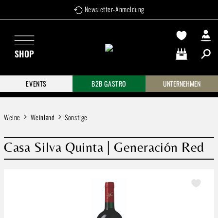
Newsletter-Anmeldung
Zum Hauptinhalt springen
SHOP
Warenkorb enthä
EVENTS
B2B GASTRO
UNTERNEHMEN
Weine
Weinland
Sonstige
Casa Silva Quinta | Generación Red
Bildergalerie überspringen