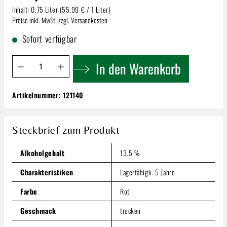
Inhalt:
0.75 Liter
(55,99 € / 1 Liter)
Preise inkl. MwSt. zzgl. Versandkosten
Sofort verfügbar
Produkt Anzahl: Gib den gewünschten Wert ein oder benutze 
In den Warenkorb
Artikelnummer:
121140
Chat Sauvage Assmannshausen | Höllenberg
Pinot Noir Trocken
41,99 €
Steckbrief zum Produkt
Inhalt:
0.75 Liter
(55,99 € / 1 Liter)
Preise inkl. MwSt. zzgl. Versandkosten
Alkoholgehalt
13.5 %
Produkt Anzahl: Gib den gewünschten Wert ein oder benutze
Charakteristiken
Lagerfähigk. 5 Jahre
In den Warenkorb
Farbe
Rot
Geschmack
trocken