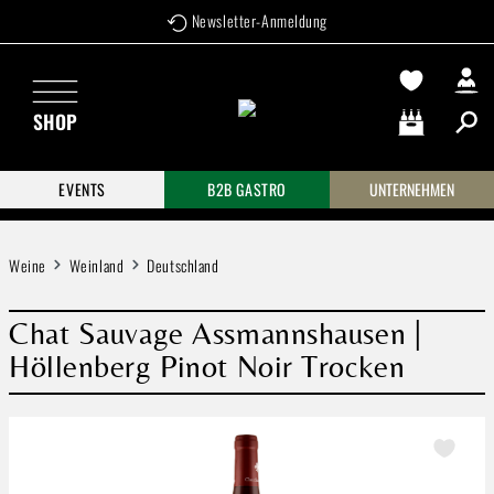
Newsletter-Anmeldung
Zum Hauptinhalt springen
SHOP
Warenkorb enthä
EVENTS
B2B GASTRO
UNTERNEHMEN
Weine
Weinland
Deutschland
Chat Sauvage Assmannshausen |
Höllenberg Pinot Noir Trocken
Bildergalerie überspringen