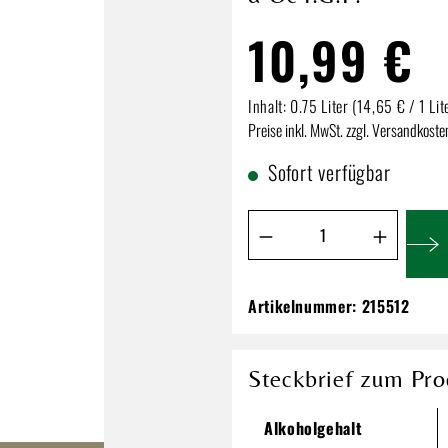
10,99 €
Inhalt:
0.75 Liter
(14,65 € / 1 Lit
Preise inkl. MwSt. zzgl. Versandkoste
Sofort verfügbar
Produkt Anzahl: Gib de
Artikelnummer:
215512
Château Grézan Ch
d`Oc I.G.P.
10,99 €
Steckbrief zum Pro
Inhalt:
0.75 Liter
(14,65 € / 1 Li
Alkoholgehalt
Preise inkl. MwSt. zzgl. Versandkos