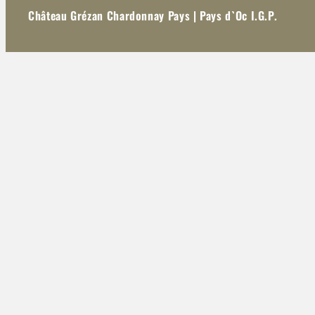
Château Grézan Chardonnay Pays | Pays d`Oc I.G.P.