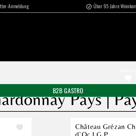
tter-Anmeldung
Über 95 Jahre Weinko
MERKLIST
B2B GASTRO
rdonnay Pays | Pay
Château Grézan Ch
d`Oc I.G.P.