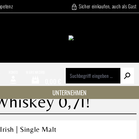
mpetenz
Sicher einkaufen, auch als Gast
E
KONTO
WARENKORB
0,00 €
Warenkorb enthält 0 Positionen. Der Gesamtwert beträg
UNTERNEHMEN
Whiskey 0,7l!
rish | Single Malt