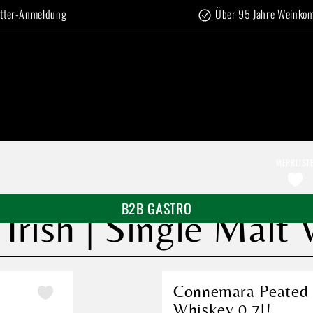
tter-Anmeldung
Über 95 Jahre Weinko
MERKLIST
B2B GASTRO
rish | Single Malt 
Connemara Peated I
Whiskey 0,7l!