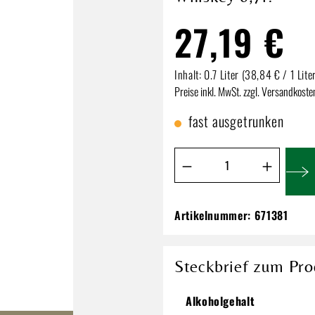
27,19 €
Inhalt:
0.7 Liter
(38,84 € / 1 Lite
Preise inkl. MwSt. zzgl. Versandkoste
fast ausgetrunken
Produkt Anzahl: Gib de
Artikelnummer:
671381
Connemara Peated I
Whiskey 0,7l!
27,19 €
Steckbrief zum Pro
Inhalt:
0.7 Liter
(38,84 € / 1 Lit
Alkoholgehalt
Preise inkl. MwSt. zzgl. Versandkos