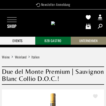
Newsletter-Anmeldung
Zum Hauptinhalt springen
SHOP
Warenkorb enthä
EVENTS
B2B GASTRO
UNTERNEHMEN
Weine
Weinland
Italien
Due del Monte Premium | Sauvignon
Blanc Collio D.O.C.!
Bildergalerie überspringen