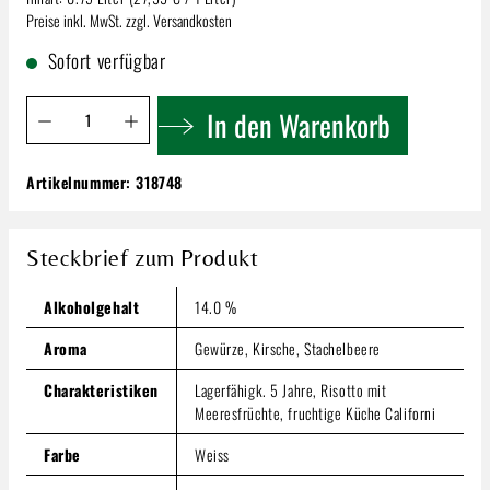
Preise inkl. MwSt. zzgl. Versandkosten
Sofort verfügbar
Produkt Anzahl: Gib den gewünschten Wert ein oder benutze 
In den Warenkorb
Artikelnummer:
318748
Due del Monte Premium | Sauvignon Blanc
Collio D.O.C.!
20,99 €
Steckbrief zum Produkt
Inhalt:
0.75 Liter
(27,99 € / 1 Liter)
Preise inkl. MwSt. zzgl. Versandkosten
Alkoholgehalt
14.0 %
Produkt Anzahl: Gib den gewünschten Wert ein oder benutze
Aroma
Gewürze, Kirsche, Stachelbeere
In den Warenkorb
Charakteristiken
Lagerfähigk. 5 Jahre, Risotto mit
Meeresfrüchte, fruchtige Küche Californi
Farbe
Weiss