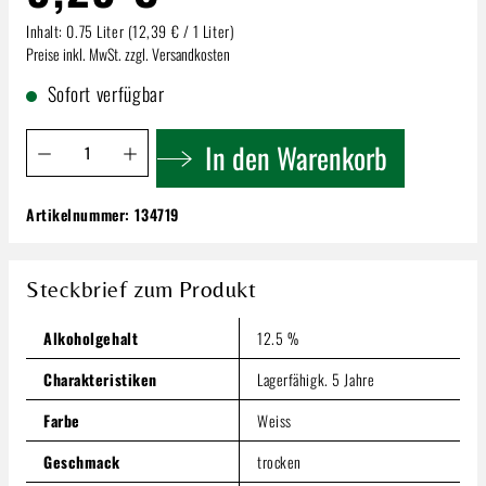
Inhalt:
0.75 Liter
(12,39 € / 1 Liter)
Preise inkl. MwSt. zzgl. Versandkosten
Sofort verfügbar
Produkt Anzahl: Gib den gewünschten Wert ein oder benutze 
In den Warenkorb
Artikelnummer:
134719
Geils Chardonnay Trocken
9,29 €
Steckbrief zum Produkt
Inhalt:
0.75 Liter
(12,39 € / 1 Liter)
Preise inkl. MwSt. zzgl. Versandkosten
Alkoholgehalt
12.5 %
Produkt Anzahl: Gib den gewünschten Wert ein oder benutze
In den Warenkorb
Charakteristiken
Lagerfähigk. 5 Jahre
Farbe
Weiss
Geschmack
trocken