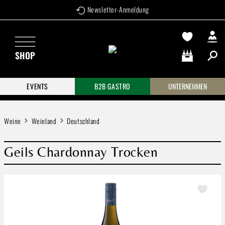
Newsletter-Anmeldung
Zum Hauptinhalt springen
SHOP
Warenkorb enthä
EVENTS
B2B GASTRO
UNTERNEHMEN
Weine
Weinland
Deutschland
Geils Chardonnay Trocken
Bildergalerie überspringen