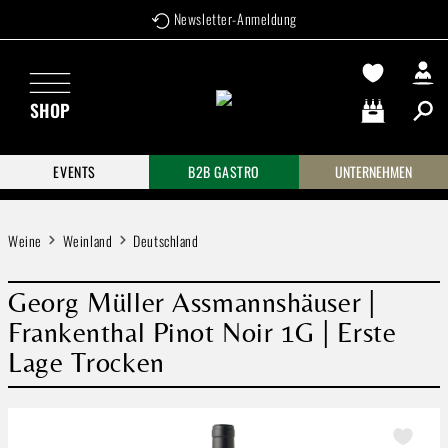
Newsletter-Anmeldung
Zum Hauptinhalt springen
SHOP
Warenkorb enthä
EVENTS
B2B GASTRO
UNTERNEHMEN
Weine
Weinland
Deutschland
Georg Müller Assmannshäuser |
Frankenthal Pinot Noir 1G | Erste
Lage Trocken
Bildergalerie überspringen