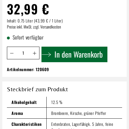
32,99 €
Inhalt:
0.75 Liter
(43,99 € / 1 Liter)
Preise inkl. MwSt. zzgl. Versandkosten
Sofort verfügbar
Produkt Anzahl: Gib den gewünschten Wert ein oder benutze 
In den Warenkorb
Artikelnummer:
120609
Georg Müller Assmannshäuser | Frankenthal
Pinot Noir 1G | Erste Lage Trocken
32,99 €
Steckbrief zum Produkt
Inhalt:
0.75 Liter
(43,99 € / 1 Liter)
Preise inkl. MwSt. zzgl. Versandkosten
Alkoholgehalt
12.5 %
Produkt Anzahl: Gib den gewünschten Wert ein oder benutze
Aroma
Brombeere, Kirsche, grüner Pfeffer
In den Warenkorb
Charakteristiken
Entenbraten, Lagerfähigk. 5 Jahre, feine