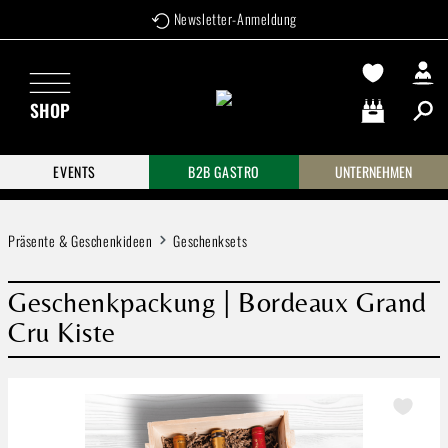
Newsletter-Anmeldung
Zum Hauptinhalt springen
SHOP
Warenkorb enthä
EVENTS
B2B GASTRO
UNTERNEHMEN
Präsente & Geschenkideen
Geschenksets
Geschenkpackung | Bordeaux Grand
Cru Kiste
Bildergalerie überspringen