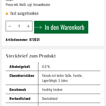
Preise inkl. MwSt. zzgl. Versandkosten
fast ausgetrunken
Produkt Anzahl: Gib den gewünschten Wert ein oder benutze 
In den Warenkorb
Artikelnummer:
872031
Geschenkpackung | Bordeaux Grand Cru Kiste
99,99 €
Steckbrief zum Produkt
Inhalt:
Preise inkl. MwSt. zzgl. Versandkosten
Alkoholgehalt
0.0 %
Produkt Anzahl: Gib den gewünschten Wert ein oder benutze
In den Warenkorb
Charakteristiken
Fleisch mit heller Soße, Forelle,
Lagerfähigk. 5 Jahre
Geschmack
fruchtig trocken
Herkunftsland
Deutschland