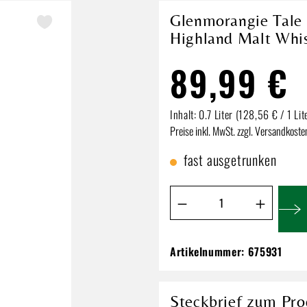
Glenmorangie Tale o
Highland Malt Whis
89,99 €
Inhalt:
0.7 Liter
(128,56 € / 1 Lit
Preise inkl. MwSt. zzgl. Versandkoste
fast ausgetrunken
Produkt Anzahl: Gib de
Artikelnummer:
675931
Glenmorangie Tale 
Highland Malt Whi
89,99 €
Steckbrief zum Pro