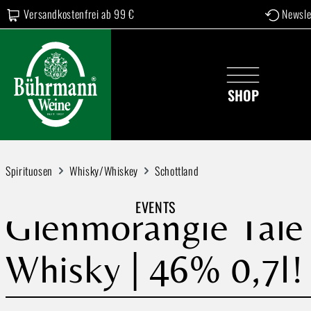
Versandkostenfrei ab 99 €
Newsle
 Hauptinhalt springen
Zur Suche springen
Zur Hauptnavigation springen
SHOP
Spirituosen
Whisky/Whiskey
Schottland
EVENTS
Glenmorangie Tale 
Whisky | 46% 0,7l!