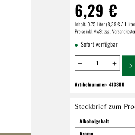
6,29 €
Inhalt:
0.75 Liter
(8,39 € / 1 Lite
Preise inkl. MwSt. zzgl. Versandkoste
Sofort verfügbar
Produkt Anzahl: Gib de
Artikelnummer:
413300
Gold Country Cabe
6,29 €
Steckbrief zum Pro
Inhalt:
0.75 Liter
(8,39 € / 1 Lit
Preise inkl. MwSt. zzgl. Versandkos
Alkoholgehalt
Aroma