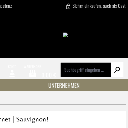
mpetenz
Sicher einkaufen, auch als Gast
E
KONTO
WARENKORB
0,00 €
Warenkorb enthält 0 Positionen. Der Gesamtwert beträg
UNTERNEHMEN
net | Sauvignon!