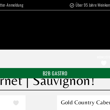
tter-Anmeldung
Über 95 Jahre Weinko
MERKLIST
B2B GASTRO
net | Sauvignon!
Gold Country Caber