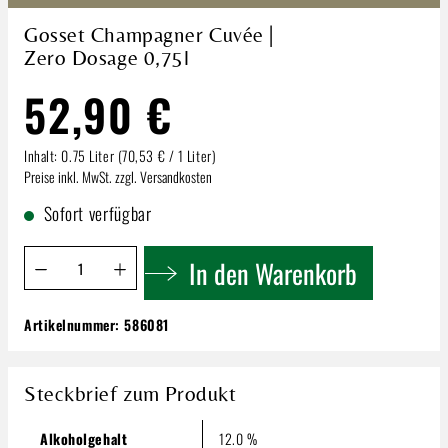
Gosset Champagner Cuvée |
Zero Dosage 0,75l
52,90 €
Inhalt:
0.75 Liter
(70,53 € / 1 Liter)
Preise inkl. MwSt. zzgl. Versandkosten
Sofort verfügbar
Produkt Anzahl: Gib den gewünschten Wert ein oder benutze 
In den Warenkorb
Artikelnummer:
586081
Gosset Champagner Cuvée | Zero Dosage
0,75l
52,90 €
Steckbrief zum Produkt
Inhalt:
0.75 Liter
(70,53 € / 1 Liter)
Preise inkl. MwSt. zzgl. Versandkosten
Alkoholgehalt
12.0 %