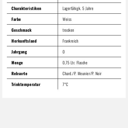
Produkt Anzahl: Gib den gewünschten Wert ein oder benutze
Charakteristiken
Lagerfähigk. 5 Jahre
In den Warenkorb
Farbe
Weiss
Geschmack
trocken
Herkunftsland
Frankreich
Jahrgang
0
Menge
0,75 Ltr. Flasche
Rebsorte
Chard./P. Meunier/P. Noir
Trinktemperatur
7°C