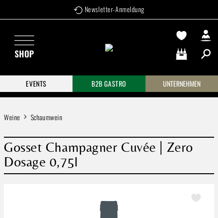
Newsletter-Anmeldung
Zum Hauptinhalt springen
SHOP
Warenkorb enthä
EVENTS
B2B GASTRO
UNTERNEHMEN
Weine
Schaumwein
Gosset Champagner Cuvée | Zero
Dosage 0,75l
Bildergalerie überspringen