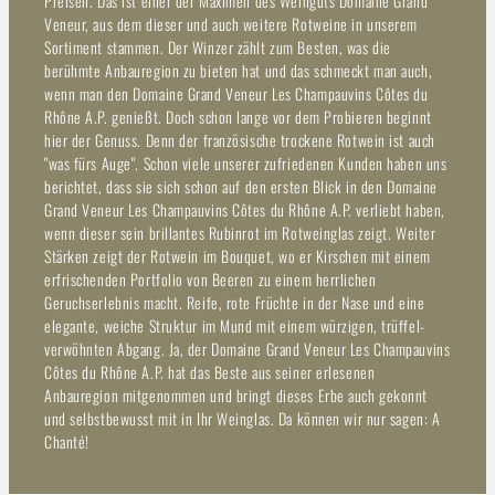
Preisen. Das ist einer der Maximen des Weinguts Domaine Grand
Veneur, aus dem dieser und auch weitere Rotweine in unserem
Sortiment stammen. Der Winzer zählt zum Besten, was die
berühmte Anbauregion zu bieten hat und das schmeckt man auch,
wenn man den Domaine Grand Veneur Les Champauvins Côtes du
Rhône A.P. genießt. Doch schon lange vor dem Probieren beginnt
hier der Genuss. Denn der französische trockene Rotwein ist auch
"was fürs Auge". Schon viele unserer zufriedenen Kunden haben uns
berichtet, dass sie sich schon auf den ersten Blick in den Domaine
Grand Veneur Les Champauvins Côtes du Rhône A.P. verliebt haben,
wenn dieser sein brillantes Rubinrot im Rotweinglas zeigt. Weiter
Stärken zeigt der Rotwein im Bouquet, wo er Kirschen mit einem
erfrischenden Portfolio von Beeren zu einem herrlichen
Geruchserlebnis macht. Reife, rote Früchte in der Nase und eine
elegante, weiche Struktur im Mund mit einem würzigen, trüffel-
verwöhnten Abgang. Ja, der Domaine Grand Veneur Les Champauvins
Côtes du Rhône A.P. hat das Beste aus seiner erlesenen
Anbauregion mitgenommen und bringt dieses Erbe auch gekonnt
und selbstbewusst mit in Ihr Weinglas. Da können wir nur sagen: A
Chanté!