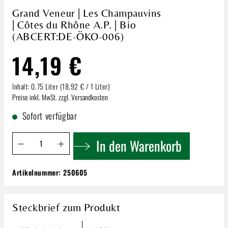
Grand Veneur | Les Champauvins
| Côtes du Rhône A.P. | Bio
(ABCERT:DE-ÖKO-006)
14,19 €
Inhalt:
0.75 Liter
(18,92 € / 1 Liter)
Preise inkl. MwSt. zzgl. Versandkosten
Sofort verfügbar
Produkt Anzahl: Gib den gewünschten Wert ein oder benutze 
In den Warenkorb
Artikelnummer:
250605
Grand Veneur | Les Champauvins | Côtes du
Rhône A.P. | Bio (ABCERT:DE-ÖKO-006)
14,19 €
Steckbrief zum Produkt
Inhalt:
0.75 Liter
(18,92 € / 1 Liter)