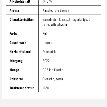
Preise inkl. MwSt. zzgl. Versandkosten
Alkoholgehalt
14.5 %
Produkt Anzahl: Gib den gewünschten Wert ein oder benutze
Aroma
Kirsche, rote Beeren
In den Warenkorb
Charakteristiken
Gänsebraten klassisch, Lagerfähigk. 5
Jahre, Wildschwein
Farbe
Rot
Geschmack
trocken
Herkunftsland
Frankreich
Jahrgang
2022
Menge
0,75 Ltr. Flasche
Rebsorte
Grenache, Syrah
Trinktemperatur
16°C