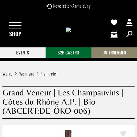
Newsletter-Anmeldung
Zum Hauptinhalt springen
SHOP
Warenkorb enthä
EVENTS
B2B GASTRO
UNTERNEHMEN
Weine
Weinland
Frankreich
Grand Veneur | Les Champauvins |
Côtes du Rhône A.P. | Bio
(ABCERT:DE-ÖKO-006)
Bildergalerie überspringen