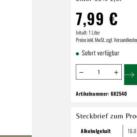
7,99 €
Inhalt:
1 Liter
Preise inkl. MwSt. zzgl. Versandkoste
Sofort verfügbar
Produkt Anzahl: Gib de
Artikelnummer:
682540
HAUSMARKE Batid
Mariba Likör 16% 
7,99 €
Steckbrief zum Pro
Inhalt:
1 Liter
Alkoholgehalt
16.0
Preise inkl. MwSt. zzgl. Versandkos