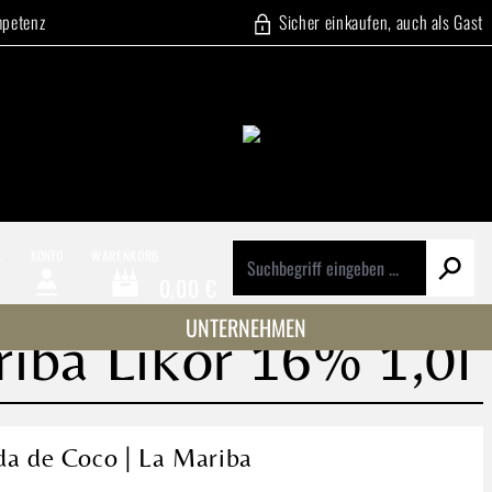
mpetenz
Sicher einkaufen, auch als Gast
E
KONTO
WARENKORB
0,00 €
Warenkorb enthält 0 Positionen. Der Gesamtwert beträg
UNTERNEHMEN
ba Likör 16% 1,0l
 de Coco | La Mariba