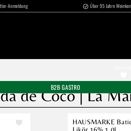
tter-Anmeldung
Über 95 Jahre Weinko
MERKLIST
B2B GASTRO
de Coco | La Mari
HAUSMARKE Batida
Likör 16% 1,0l