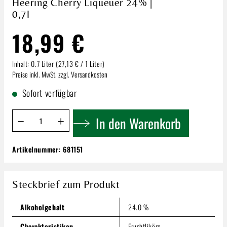
Heering Cherry Liqueuer 24% |
0,7l
18,99 €
Inhalt:
0.7 Liter
(27,13 € / 1 Liter)
Preise inkl. MwSt. zzgl. Versandkosten
Sofort verfügbar
Produkt Anzahl: Gib den gewünschten Wert ein oder benutze 
In den Warenkorb
Artikelnummer:
681151
Heering Cherry Liqueuer 24% | 0,7l
18,99 €
Steckbrief zum Produkt
Inhalt:
0.7 Liter
(27,13 € / 1 Liter)
Preise inkl. MwSt. zzgl. Versandkosten
Alkoholgehalt
24.0 %
Produkt Anzahl: Gib den gewünschten Wert ein oder benutze
In den Warenkorb
Charakteristiken
Fruchtliköre