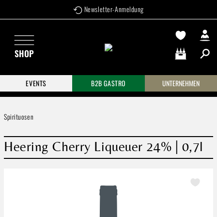
Newsletter-Anmeldung
Zum Hauptinhalt springen
SHOP
Warenkorb enthä
EVENTS
B2B GASTRO
UNTERNEHMEN
Spirituosen
Heering Cherry Liqueuer 24% | 0,7l
Bildergalerie überspringen