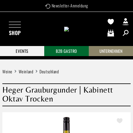
Newsletter-Anmeldung
Zum Hauptinhalt springen
SHOP
Warenkorb enthä
EVENTS
B2B GASTRO
UNTERNEHMEN
Weine
Weinland
Deutschland
Heger Grauburgunder | Kabinett
Oktav Trocken
Bildergalerie überspringen