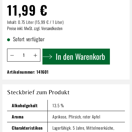
11,99 €
Inhalt:
0.75 Liter
(15,99 € / 1 Liter)
Preise inkl. MwSt. zzgl. Versandkosten
Sofort verfügbar
Produkt Anzahl: Gib den gewünschten Wert ein oder benutze 
In den Warenkorb
Artikelnummer:
141601
Heger Grauburgunder | Kabinett Oktav
Trocken
11,99 €
Steckbrief zum Produkt
Inhalt:
0.75 Liter
(15,99 € / 1 Liter)
Preise inkl. MwSt. zzgl. Versandkosten
Alkoholgehalt
13.5 %
Produkt Anzahl: Gib den gewünschten Wert ein oder benutze
Aroma
Aprikose, Pfirsich, roter Apfel
In den Warenkorb
Charakteristiken
Lagerfähigk. 5 Jahre, Mittelmeerküche,