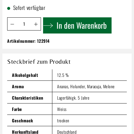
Sofort verfügbar
Produkt Anzahl: Gib den gewünschten Wert ein oder benutze 
In den Warenkorb
Artikelnummer:
122914
Hochdörffer Blanc de Noir | Trocken
9,79 €
Steckbrief zum Produkt
Inhalt:
0.75 Liter
(13,05 € / 1 Liter)
Preise inkl. MwSt. zzgl. Versandkosten
Alkoholgehalt
12.5 %
Produkt Anzahl: Gib den gewünschten Wert ein oder benutze
In den Warenkorb
Aroma
Ananas, Holunder, Maracuja, Melone
Charakteristiken
Lagerfähigk. 5 Jahre
Farbe
Weiss
Geschmack
trocken
Herkunftsland
Deutschland