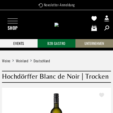
Newsletter-Anmeldung
Zum Hauptinhalt springen
SHOP
Warenkorb enthä
EVENTS
B2B GASTRO
UNTERNEHMEN
Weine
Weinland
Deutschland
Hochdörffer Blanc de Noir | Trocken
Bildergalerie überspringen