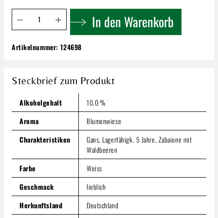
Produkt Anzahl: Gib den gewünschten Wert ein oder benutze 
In den Warenkorb
Artikelnummer:
124698
Köster-Wolf Alzeyer Römerberg | Kerner
Spätlese
8,29 €
Steckbrief zum Produkt
Inhalt:
0.75 Liter
(11,05 € / 1 Liter)
Preise inkl. MwSt. zzgl. Versandkosten
Alkoholgehalt
10.0 %
Produkt Anzahl: Gib den gewünschten Wert ein oder benutze
Aroma
Blumenwiese
In den Warenkorb
Charakteristiken
Gans, Lagerfähigk. 5 Jahre, Zabaione mit
Waldbeeren
Farbe
Weiss
Geschmack
lieblich
Herkunftsland
Deutschland