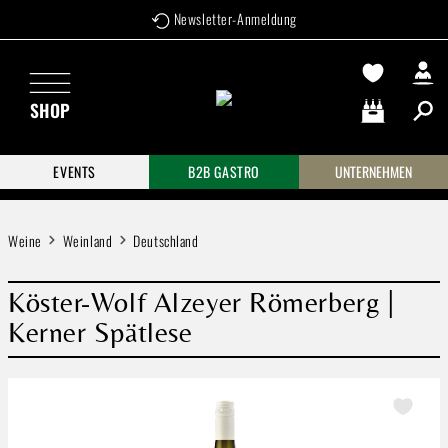
Newsletter-Anmeldung
Zum Hauptinhalt springen
SHOP
Warenkorb enthä
EVENTS
B2B GASTRO
UNTERNEHMEN
Weine
Weinland
Deutschland
Köster-Wolf Alzeyer Römerberg |
Kerner Spätlese
Bildergalerie überspringen