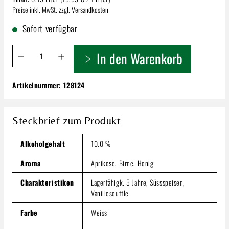
Preise inkl. MwSt. zzgl. Versandkosten
Sofort verfügbar
Produkt Anzahl: Gib den gewünschten Wert ein oder benutze 
In den Warenkorb
Artikelnummer:
128124
Köster-Wolf Alzeyer Römerberg | Ortega
Auslese
10,19 €
Steckbrief zum Produkt
Inhalt:
0.75 Liter
(13,59 € / 1 Liter)
Preise inkl. MwSt. zzgl. Versandkosten
Alkoholgehalt
10.0 %
Produkt Anzahl: Gib den gewünschten Wert ein oder benutze
Aroma
Aprikose, Birne, Honig
In den Warenkorb
Charakteristiken
Lagerfähigk. 5 Jahre, Süssspeisen,
Vanillesouffle
Farbe
Weiss