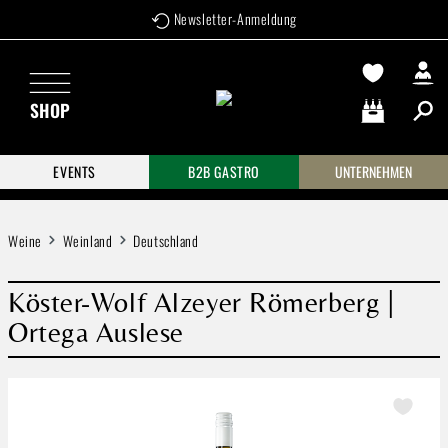
Newsletter-Anmeldung
Zum Hauptinhalt springen
SHOP
Warenkorb enthä
EVENTS
B2B GASTRO
UNTERNEHMEN
Weine
Weinland
Deutschland
Köster-Wolf Alzeyer Römerberg |
Ortega Auslese
Bildergalerie überspringen