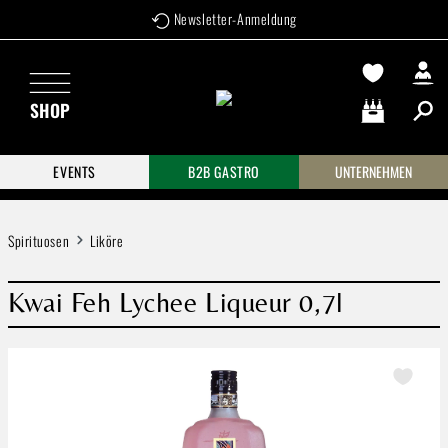
Newsletter-Anmeldung
Zum Hauptinhalt springen
SHOP
Warenkorb enthä
EVENTS
B2B GASTRO
UNTERNEHMEN
Spirituosen
Liköre
Kwai Feh Lychee Liqueur 0,7l
Bildergalerie überspringen