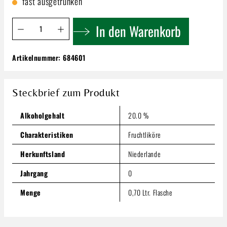
fast ausgetrunken
Produkt Anzahl: Gib den gewünschten Wert ein oder benutze 
In den Warenkorb
Artikelnummer:
684601
Kwai Feh Lychee Liqueur 0,7l
18,29 €
Steckbrief zum Produkt
Inhalt:
0.7 Liter
(26,13 € / 1 Liter)
Preise inkl. MwSt. zzgl. Versandkosten
Alkoholgehalt
20.0 %
Produkt Anzahl: Gib den gewünschten Wert ein oder benutze
In den Warenkorb
Charakteristiken
Fruchtliköre
Herkunftsland
Niederlande
Jahrgang
0
Menge
0,70 Ltr. Flasche