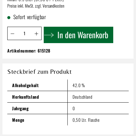
Preise inkl. MwSt. zzgl. Versandkosten
Sofort verfügbar
Produkt Anzahl: Gib den gewünschten Wert ein oder benutze 
In den Warenkorb
Artikelnummer:
615128
Lantenhammer Sauerkirschbrand | unfiltriert
42% 0,5l
43,79 €
Steckbrief zum Produkt
Inhalt:
0.5 Liter
(87,58 € / 1 Liter)
Preise inkl. MwSt. zzgl. Versandkosten
Alkoholgehalt
42.0 %
Produkt Anzahl: Gib den gewünschten Wert ein oder benutze
Herkunftsland
Deutschland
In den Warenkorb
Jahrgang
0
Menge
0,50 Ltr. Flasche