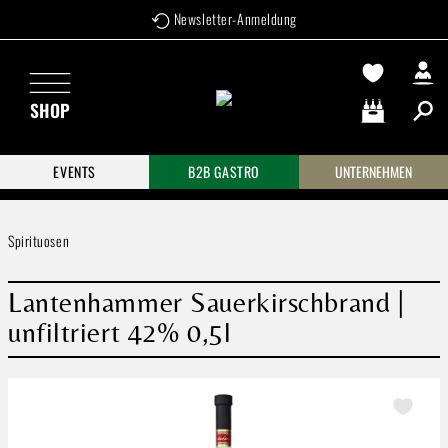
Newsletter-Anmeldung
Zum Hauptinhalt springen
SHOP
Warenkorb enthä
EVENTS
B2B GASTRO
UNTERNEHMEN
Spirituosen
Lantenhammer Sauerkirschbrand |
unfiltriert 42% 0,5l
Bildergalerie überspringen