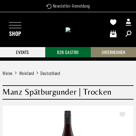
Newsletter-Anmeldung
Zum Hauptinhalt springen
SHOP
Warenkorb enthä
EVENTS
B2B GASTRO
UNTERNEHMEN
Weine
Weinland
Deutschland
Manz Spätburgunder | Trocken
Bildergalerie überspringen