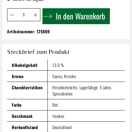
Produkt Anzahl: Gib den gewünschten Wert ein oder benutze 
In den Warenkorb
Artikelnummer:
125809
Manz Spätburgunder | Trocken
10,49 €
Steckbrief zum Produkt
Inhalt:
0.75 Liter
(13,99 € / 1 Liter)
Preise inkl. MwSt. zzgl. Versandkosten
Alkoholgehalt
13.0 %
Produkt Anzahl: Gib den gewünschten Wert ein oder benutze
In den Warenkorb
Aroma
Cassis, Kirsche
Charakteristiken
Hirschkotelette, Lagerfähigk. 5 Jahre,
Spiessbraten
Farbe
Rot
Geschmack
trocken
Herkunftsland
Deutschland