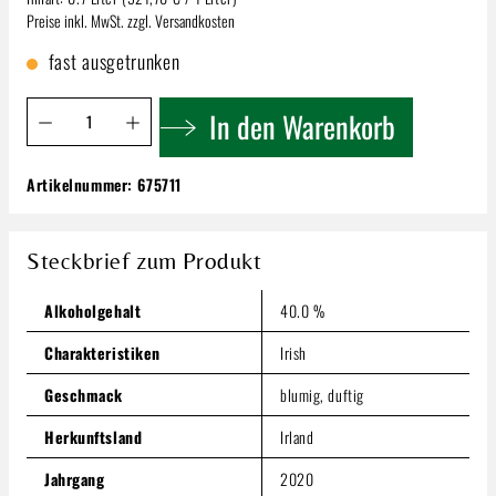
Preise inkl. MwSt. zzgl. Versandkosten
fast ausgetrunken
Produkt Anzahl: Gib den gewünschten Wert ein oder benutze 
In den Warenkorb
Artikelnummer:
675711
Midleton Very Rare Irish | Whiskey 0,7l
225,19 €
Steckbrief zum Produkt
Inhalt:
0.7 Liter
(321,70 € / 1 Liter)
Preise inkl. MwSt. zzgl. Versandkosten
Alkoholgehalt
40.0 %
Produkt Anzahl: Gib den gewünschten Wert ein oder benutze
In den Warenkorb
Charakteristiken
Irish
Geschmack
blumig, duftig
Herkunftsland
Irland
Jahrgang
2020