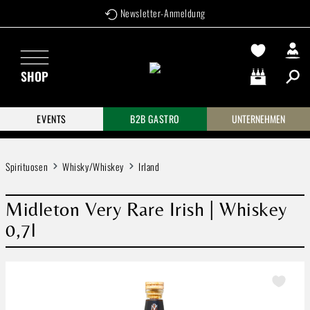
Newsletter-Anmeldung
Zum Hauptinhalt springen
SHOP
Warenkorb enthä
EVENTS
B2B GASTRO
UNTERNEHMEN
Spirituosen
Whisky/Whiskey
Irland
Midleton Very Rare Irish | Whiskey
0,7l
Bildergalerie überspringen