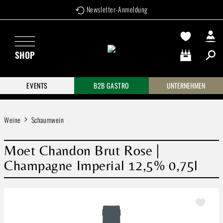
Newsletter-Anmeldung
Zum Hauptinhalt springen
SHOP
Warenkorb enthä
EVENTS
B2B GASTRO
UNTERNEHMEN
Weine
Schaumwein
Moet Chandon Brut Rose |
Champagne Imperial 12,5% 0,75l
Bildergalerie überspringen