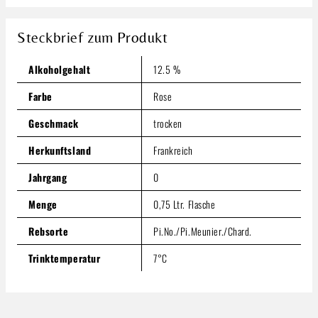
Imperial 12,5% 0,75l
58,29 €
Steckbrief zum Produkt
Inhalt:
0.75 Liter
(77,72 € / 1 Liter)
Preise inkl. MwSt. zzgl. Versandkosten
Alkoholgehalt
12.5 %
Produkt Anzahl: Gib den gewünschten Wert ein oder benutze
Farbe
Rose
In den Warenkorb
Geschmack
trocken
Herkunftsland
Frankreich
Jahrgang
0
Menge
0,75 Ltr. Flasche
Rebsorte
Pi.No./Pi.Meunier./Chard.
Trinktemperatur
7°C