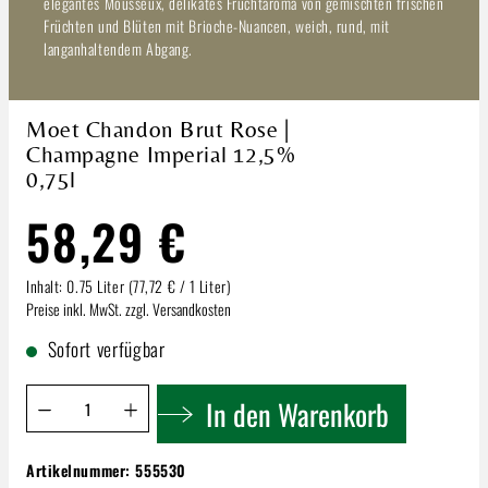
elegantes Mousseux, delikates Fruchtaroma von gemischten frischen
Früchten und Blüten mit Brioche-Nuancen, weich, rund, mit
langanhaltendem Abgang.
Moet Chandon Brut Rose |
Champagne Imperial 12,5%
0,75l
58,29 €
Inhalt:
0.75 Liter
(77,72 € / 1 Liter)
Preise inkl. MwSt. zzgl. Versandkosten
Sofort verfügbar
Produkt Anzahl: Gib den gewünschten Wert ein oder benutze 
In den Warenkorb
Artikelnummer:
555530
Moet Chandon Brut Rose | Champagne