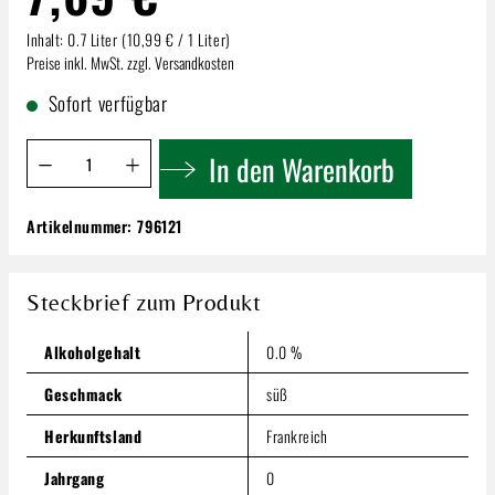
Inhalt:
0.7 Liter
(10,99 € / 1 Liter)
Preise inkl. MwSt. zzgl. Versandkosten
Sofort verfügbar
Produkt Anzahl: Gib den gewünschten Wert ein oder benutze 
In den Warenkorb
Artikelnummer:
796121
Monin Spicy Mango Sirup | 0,7l
7,69 €
Steckbrief zum Produkt
Inhalt:
0.7 Liter
(10,99 € / 1 Liter)
Preise inkl. MwSt. zzgl. Versandkosten
Alkoholgehalt
0.0 %
Produkt Anzahl: Gib den gewünschten Wert ein oder benutze
In den Warenkorb
Geschmack
süß
Herkunftsland
Frankreich
Jahrgang
0