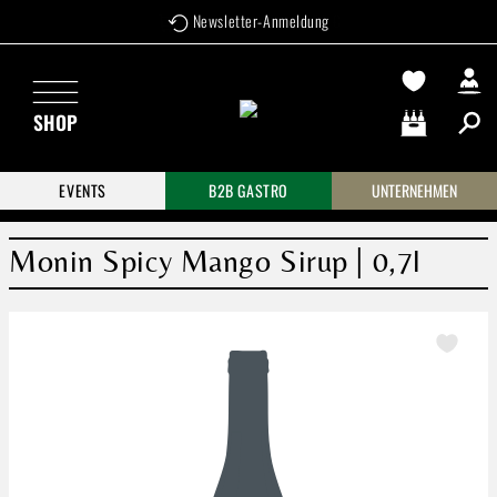
Newsletter-Anmeldung
Zum Hauptinhalt springen
SHOP
Warenkorb enthä
EVENTS
B2B GASTRO
UNTERNEHMEN
Monin Spicy Mango Sirup | 0,7l
Bildergalerie überspringen