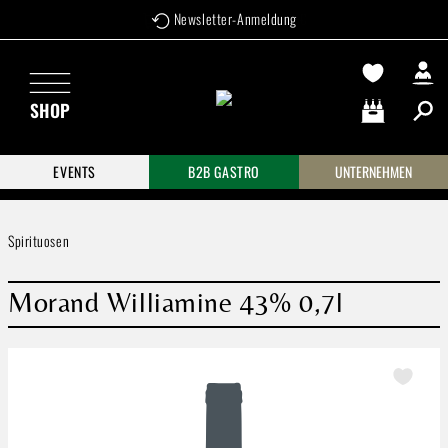
Newsletter-Anmeldung
Zum Hauptinhalt springen
SHOP
Warenkorb enthä
EVENTS
B2B GASTRO
UNTERNEHMEN
Spirituosen
Morand Williamine 43% 0,7l
Bildergalerie überspringen