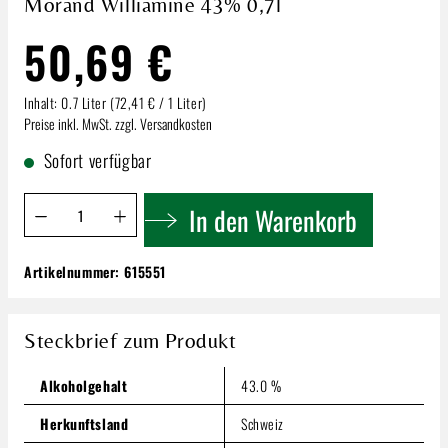
Morand Williamine 43% 0,7l
50,69 €
Inhalt:
0.7 Liter
(72,41 € / 1 Liter)
Preise inkl. MwSt. zzgl. Versandkosten
Sofort verfügbar
Produkt Anzahl: Gib den gewünschten Wert ein oder benutze 
In den Warenkorb
Artikelnummer:
615551
Morand Williamine 43% 0,7l
50,69 €
Steckbrief zum Produkt
Inhalt:
0.7 Liter
(72,41 € / 1 Liter)
Preise inkl. MwSt. zzgl. Versandkosten
Alkoholgehalt
43.0 %
Produkt Anzahl: Gib den gewünschten Wert ein oder benutze
In den Warenkorb
Herkunftsland
Schweiz