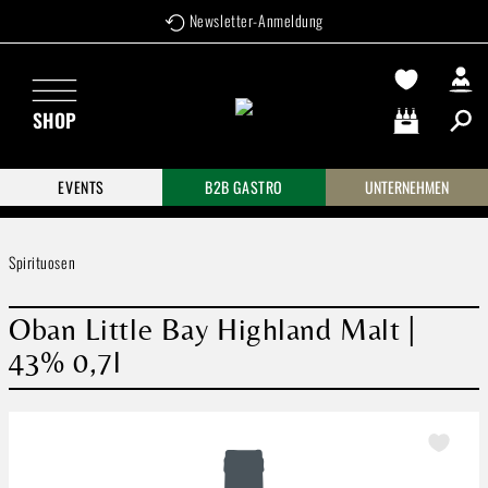
Newsletter-Anmeldung
Zum Hauptinhalt springen
SHOP
Warenkorb enthä
EVENTS
B2B GASTRO
UNTERNEHMEN
Spirituosen
Oban Little Bay Highland Malt |
43% 0,7l
Bildergalerie überspringen