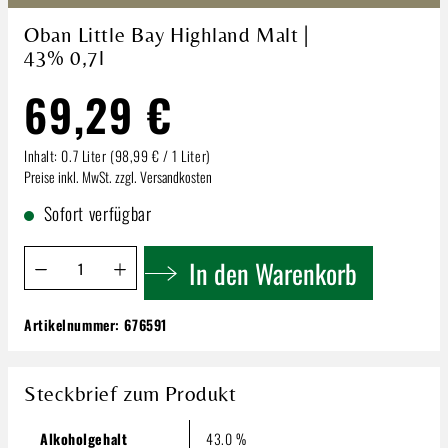
Oban Little Bay Highland Malt |
43% 0,7l
69,29 €
Inhalt:
0.7 Liter
(98,99 € / 1 Liter)
Preise inkl. MwSt. zzgl. Versandkosten
Sofort verfügbar
Produkt Anzahl: Gib den gewünschten Wert ein oder benutze 
In den Warenkorb
Artikelnummer:
676591
Oban Little Bay Highland Malt | 43% 0,7l
69,29 €
Steckbrief zum Produkt
Inhalt:
0.7 Liter
(98,99 € / 1 Liter)
Preise inkl. MwSt. zzgl. Versandkosten
Alkoholgehalt
43.0 %