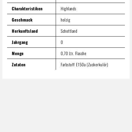
Produkt Anzahl: Gib den gewünschten Wert ein oder benutze
In den Warenkorb
Charakteristiken
Highlands
Geschmack
holzig
Herkunftsland
Schottland
Jahrgang
0
Menge
0,70 Ltr. Flasche
Zutaten
Farbstoff E150a (Zuckerkulör)