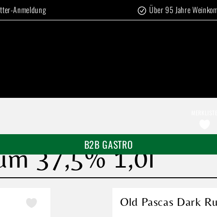
tter-Anmeldung
Über 95 Jahre Weinko
MERKLIST
B2B GASTRO
um 37,5% 1,0l
Old Pascas Dark R