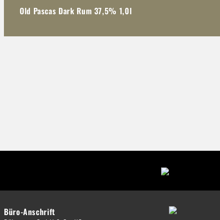
Old Pascas Dark Rum 37,5% 1,0l
Büro-Anschrift