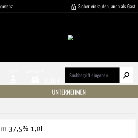
mpetenz
Sicher einkaufen, auch als Gast
E
KONTO
WARENKORB
0,00 €
Warenkorb enthält 0 Positionen. Der Gesamtwert beträg
UNTERNEHMEN
um 37,5% 1,0l