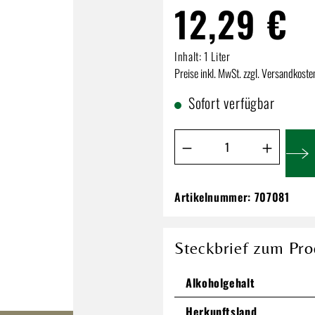
12,29 €
Inhalt:
1 Liter
Preise inkl. MwSt. zzgl. Versandkoste
Sofort verfügbar
Produkt Anzahl: Gib de
Artikelnummer:
707081
Old Pascas Dark R
12,29 €
Steckbrief zum Pro
Inhalt:
1 Liter
Preise inkl. MwSt. zzgl. Versandkos
Alkoholgehalt
Herkunftsland