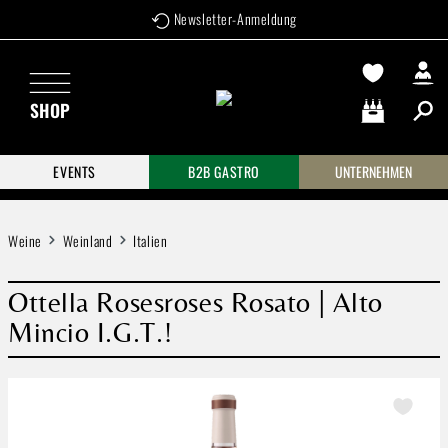
Newsletter-Anmeldung
Zum Hauptinhalt springen
SHOP
Warenkorb enthä
EVENTS
B2B GASTRO
UNTERNEHMEN
Weine
Weinland
Italien
Ottella Rosesroses Rosato | Alto
Mincio I.G.T.!
Bildergalerie überspringen