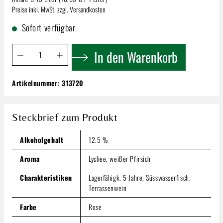
Preise inkl. MwSt. zzgl. Versandkosten
Sofort verfügbar
Produkt Anzahl: Gib den gewünschten Wert ein oder benutze 
In den Warenkorb
Artikelnummer:
313720
Ottella Rosesroses Rosato | Alto Mincio
I.G.T.!
13,99 €
Steckbrief zum Produkt
Inhalt:
0.75 Liter
(18,65 € / 1 Liter)
Preise inkl. MwSt. zzgl. Versandkosten
Alkoholgehalt
12.5 %
Produkt Anzahl: Gib den gewünschten Wert ein oder benutze
Aroma
Lychee, weißer Pfirsich
In den Warenkorb
Charakteristiken
Lagerfähigk. 5 Jahre, Süsswasserfisch,
Terrassenwein
Farbe
Rose