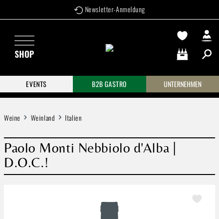
Newsletter-Anmeldung
Zum Hauptinhalt springen
SHOP
Warenkorb enthä
EVENTS
B2B GASTRO
UNTERNEHMEN
Weine
Weinland
Italien
Paolo Monti Nebbiolo d'Alba |
D.O.C.!
Bildergalerie überspringen