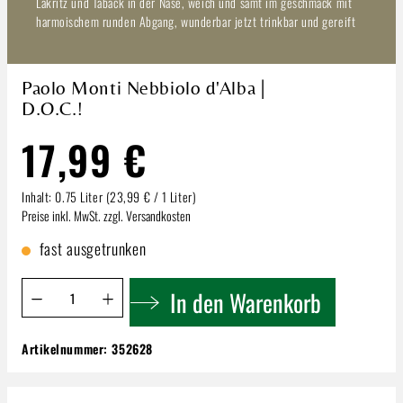
Lakritz und Taback in der Nase, weich und samt im geschmack mit
harmoischem runden Abgang, wunderbar jetzt trinkbar und gereift
Paolo Monti Nebbiolo d'Alba |
D.O.C.!
17,99 €
Inhalt:
0.75 Liter
(23,99 € / 1 Liter)
Preise inkl. MwSt. zzgl. Versandkosten
fast ausgetrunken
Produkt Anzahl: Gib den gewünschten Wert ein oder benutze 
In den Warenkorb
Artikelnummer:
352628
Paolo Monti Nebbiolo d'Alba | D.O.C.!
17,99 €