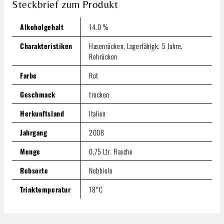
Steckbrief zum Produkt
Inhalt:
0.75 Liter
(23,99 € / 1 Liter)
Preise inkl. MwSt. zzgl. Versandkosten
Alkoholgehalt
14.0 %
Produkt Anzahl: Gib den gewünschten Wert ein oder benutze
In den Warenkorb
Charakteristiken
Hasenrücken, Lagerfähigk. 5 Jahre,
Rehrücken
Farbe
Rot
Geschmack
trocken
Herkunftsland
Italien
Jahrgang
2008
Menge
0,75 Ltr. Flasche
Rebsorte
Nebbiolo
Trinktemperatur
18°C