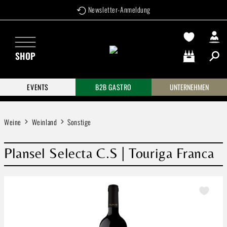
Newsletter-Anmeldung
Zum Hauptinhalt springen
SHOP
Warenkorb enthä
EVENTS
B2B GASTRO
UNTERNEHMEN
Weine
Weinland
Sonstige
Plansel Selecta C.S | Touriga Franca
Bildergalerie überspringen