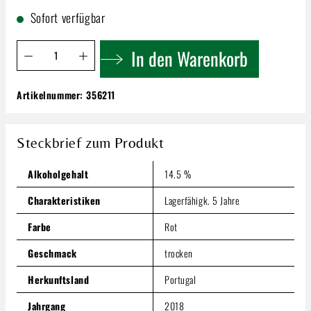
Sofort verfügbar
Produkt Anzahl: Gib den gewünschten Wert ein oder benutze 
In den Warenkorb
Artikelnummer:
356211
Plansel Selecta C.S | Touriga Franca
21,99 €
Steckbrief zum Produkt
Inhalt:
0.75 Liter
(29,32 € / 1 Liter)
Preise inkl. MwSt. zzgl. Versandkosten
Alkoholgehalt
14.5 %
Produkt Anzahl: Gib den gewünschten Wert ein oder benutze
In den Warenkorb
Charakteristiken
Lagerfähigk. 5 Jahre
Farbe
Rot
Geschmack
trocken
Herkunftsland
Portugal
Jahrgang
2018