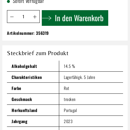
Sofort verfügbar
Produkt Anzahl: Gib den gewünschten Wert ein oder benutze 
In den Warenkorb
Artikelnummer:
356319
Plansel Selecta Tinto
8,99 €
Steckbrief zum Produkt
Inhalt:
0.75 Liter
(11,99 € / 1 Liter)
Preise inkl. MwSt. zzgl. Versandkosten
Alkoholgehalt
14.5 %
Produkt Anzahl: Gib den gewünschten Wert ein oder benutze
In den Warenkorb
Charakteristiken
Lagerfähigk. 5 Jahre
Farbe
Rot
Geschmack
trocken
Herkunftsland
Portugal
Jahrgang
2023