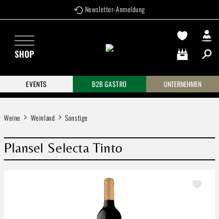
Newsletter-Anmeldung
Zum Hauptinhalt springen
SHOP
Warenkorb enthä
EVENTS
B2B GASTRO
UNTERNEHMEN
Weine
Weinland
Sonstige
Plansel Selecta Tinto
Bildergalerie überspringen