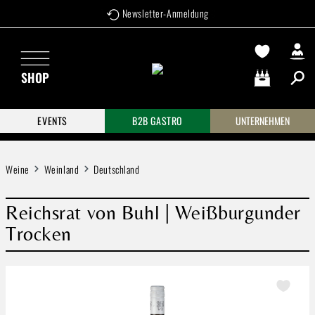
Newsletter-Anmeldung
Zum Hauptinhalt springen
SHOP
Warenkorb enthä
EVENTS
B2B GASTRO
UNTERNEHMEN
Weine
Weinland
Deutschland
Reichsrat von Buhl | Weißburgunder
Trocken
Bildergalerie überspringen