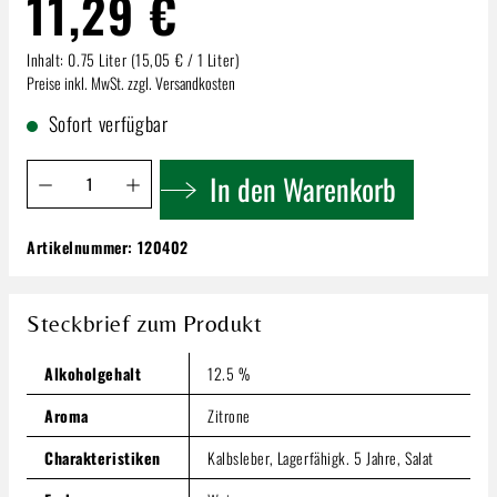
11,29 €
Inhalt:
0.75 Liter
(15,05 € / 1 Liter)
Preise inkl. MwSt. zzgl. Versandkosten
Sofort verfügbar
Produkt Anzahl: Gib den gewünschten Wert ein oder benutze 
In den Warenkorb
Artikelnummer:
120402
Reichsrat von Buhl | Weißburgunder Trocken
11,29 €
Steckbrief zum Produkt
Inhalt:
0.75 Liter
(15,05 € / 1 Liter)
Preise inkl. MwSt. zzgl. Versandkosten
Alkoholgehalt
12.5 %
Produkt Anzahl: Gib den gewünschten Wert ein oder benutze
In den Warenkorb
Aroma
Zitrone
Charakteristiken
Kalbsleber, Lagerfähigk. 5 Jahre, Salat