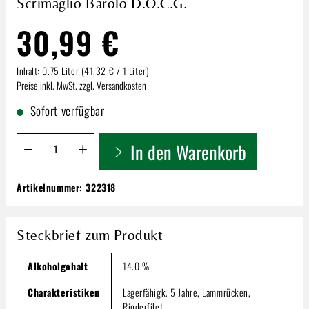
Scrimaglio Barolo D.O.C.G.
30,99 €
Inhalt:
0.75 Liter
(41,32 € / 1 Liter)
Preise inkl. MwSt. zzgl. Versandkosten
Sofort verfügbar
Produkt Anzahl: Gib den gewünschten Wert ein oder benutze 
In den Warenkorb
Artikelnummer:
322318
Scrimaglio Barolo D.O.C.G.
30,99 €
Steckbrief zum Produkt
Inhalt:
0.75 Liter
(41,32 € / 1 Liter)
Preise inkl. MwSt. zzgl. Versandkosten
Alkoholgehalt
14.0 %
Produkt Anzahl: Gib den gewünschten Wert ein oder benutze
In den Warenkorb
Charakteristiken
Lagerfähigk. 5 Jahre, Lammrücken,
Rinderfilet