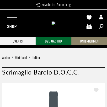
Newsletter-Anmeldung
Zum Hauptinhalt springen
SHOP
Warenkorb enthä
EVENTS
B2B GASTRO
UNTERNEHMEN
Weine
Weinland
Italien
Scrimaglio Barolo D.O.C.G.
Bildergalerie überspringen