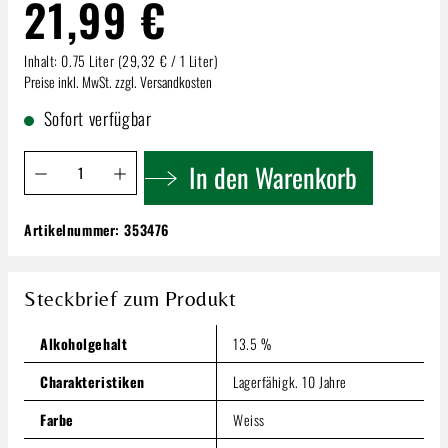
21,99 €
Inhalt:
0.75 Liter
(29,32 € / 1 Liter)
Preise inkl. MwSt. zzgl. Versandkosten
Sofort verfügbar
Produkt Anzahl: Gib den gewünschten Wert ein oder benutze 
In den Warenkorb
Artikelnummer:
353476
Selva Capuzza Menasasso | Lugana Reserva
D.O.P.
21,99 €
Steckbrief zum Produkt
Inhalt:
0.75 Liter
(29,32 € / 1 Liter)
Preise inkl. MwSt. zzgl. Versandkosten
Alkoholgehalt
13.5 %
Produkt Anzahl: Gib den gewünschten Wert ein oder benutze
Charakteristiken
Lagerfähigk. 10 Jahre
In den Warenkorb
Farbe
Weiss