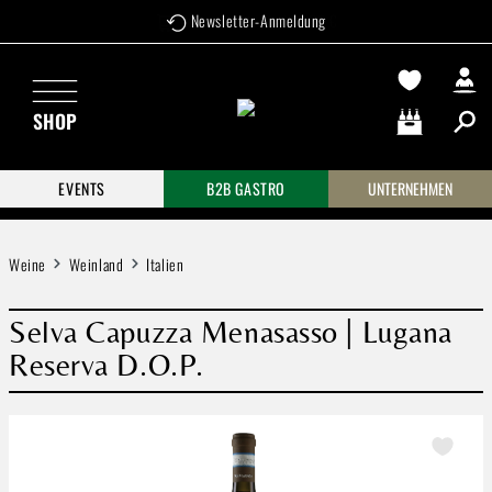
Newsletter-Anmeldung
Zum Hauptinhalt springen
SHOP
Warenkorb enthä
EVENTS
B2B GASTRO
UNTERNEHMEN
Weine
Weinland
Italien
Selva Capuzza Menasasso | Lugana
Reserva D.O.P.
Bildergalerie überspringen