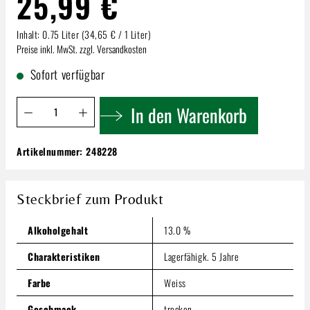
25,99 €
Inhalt:
0.75 Liter
(34,65 € / 1 Liter)
Preise inkl. MwSt. zzgl. Versandkosten
Sofort verfügbar
Produkt Anzahl: Gib den gewünschten Wert ein oder benutze 
In den Warenkorb
Artikelnummer:
248228
Simonnet-Febvre Chablis A.C.!
25,99 €
Steckbrief zum Produkt
Inhalt:
0.75 Liter
(34,65 € / 1 Liter)
Preise inkl. MwSt. zzgl. Versandkosten
Alkoholgehalt
13.0 %
Produkt Anzahl: Gib den gewünschten Wert ein oder benutze
In den Warenkorb
Charakteristiken
Lagerfähigk. 5 Jahre
Farbe
Weiss
Geschmack
trocken