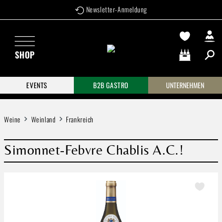
Newsletter-Anmeldung
Zum Hauptinhalt springen
SHOP
Warenkorb enthä
EVENTS
B2B GASTRO
UNTERNEHMEN
Weine
Weinland
Frankreich
Simonnet-Febvre Chablis A.C.!
Bildergalerie überspringen