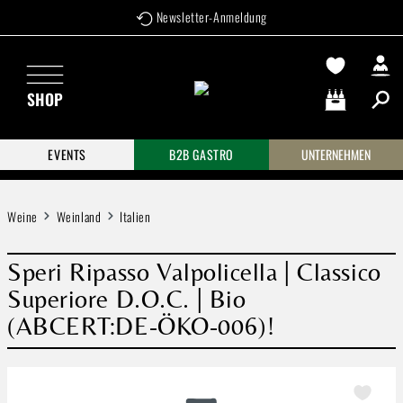
Newsletter-Anmeldung
Zum Hauptinhalt springen
SHOP
Warenkorb enthä
EVENTS
B2B GASTRO
UNTERNEHMEN
Weine
Weinland
Italien
Speri Ripasso Valpolicella | Classico
Superiore D.O.C. | Bio
(ABCERT:DE-ÖKO-006)!
Bildergalerie überspringen