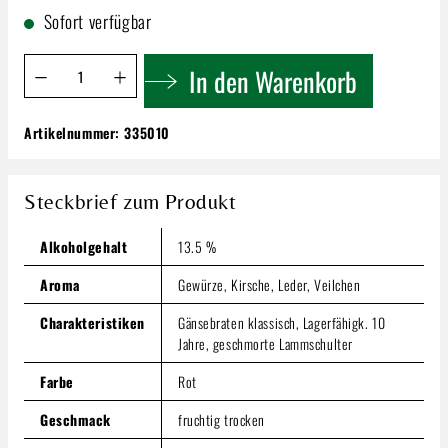
Sofort verfügbar
Produkt Anzahl: Gib den gewünschten Wert ein oder benutze 
In den Warenkorb
Artikelnummer:
335010
Speri Ripasso Valpolicella | Classico Superiore
D.O.C. | Bio (ABCERT:DE-ÖKO-006)!
16,99 €
Steckbrief zum Produkt
Inhalt:
0.75 Liter
(22,65 € / 1 Liter)
Preise inkl. MwSt. zzgl. Versandkosten
Alkoholgehalt
13.5 %
Produkt Anzahl: Gib den gewünschten Wert ein oder benutze
Aroma
Gewürze, Kirsche, Leder, Veilchen
In den Warenkorb
Charakteristiken
Gänsebraten klassisch, Lagerfähigk. 10
Jahre, geschmorte Lammschulter
Farbe
Rot
Geschmack
fruchtig trocken