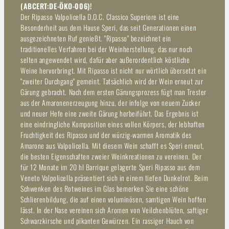
(ABCERT:DE-ÖKO-006)!
Der Ripasso Valpolicella D.O.C. Classico Superiore ist eine
Besonderheit aus dem Hause Speri, das seit Generationen einen
ausgezeichneten Ruf genießt. "Ripasso" bezeichnet ein
traditionelles Verfahren bei der Weinherstellung, das nur noch
selten angewendet wird, dafür aber außerordentlich köstliche
Weine hervorbringt. Mit Ripasso ist nicht nur wörtlich übersetzt ein
"zweiter Durchgang" gemeint. Tatsächlich wird der Wein erneut zur
Gärung gebracht. Nach dem ersten Gärungsprozess fügt man Trester
aus der Amaronenerzeugung hinzu, der infolge von neuem Zucker
und neuer Hefe eine zweite Gärung herbeiführt. Das Ergebnis ist
eine eindringliche Komposition eines vollen Körpers, der lebhaften
Fruchtigkeit des Ripasso und der würzig-warmen Aromatik des
Amarone aus Valpolicella. Mit diesem Wein schafft es Speri erneut,
die besten Eigenschaften zweier Weinkreationen zu vereinen. Der
für 12 Monate im 20 hl Barrique gelagerte Speri Ripasso aus dem
Veneto Valpolicella präsentiert sich in einem tiefen Dunkelrot. Beim
Schwenken des Rotweines im Glas bemerken Sie eine schöne
Schlierenbildung, die auf einen voluminösen, samtigen Wein hoffen
lässt. In der Nase vereinen sich Aromen von Veilchenblüten, saftiger
Schwarzkirsche und pikanten Gewürzen. Ein rassiger Hauch von