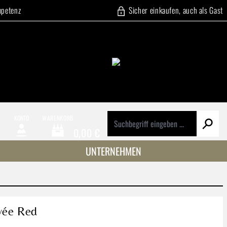
mpetenz
Sicher einkaufen, auch als Gast
E
KONTO
WARENKORB
0,00 €
Warenkorb enthält 0 Positionen. Der Gesamtwert beträg
UNTERNEHMEN
vée Red