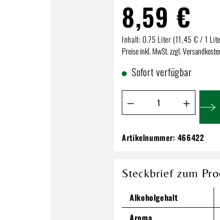
8,59 €
Inhalt:
0.75 Liter
(11,45 € / 1 Lit
Preise inkl. MwSt. zzgl. Versandkoste
Sofort verfügbar
Produkt Anzahl: Gib de
Artikelnummer:
466422
Spier Signature C
8,59 €
Steckbrief zum Pro
Inhalt:
0.75 Liter
(11,45 € / 1 Li
Preise inkl. MwSt. zzgl. Versandkos
Alkoholgehalt
Aroma